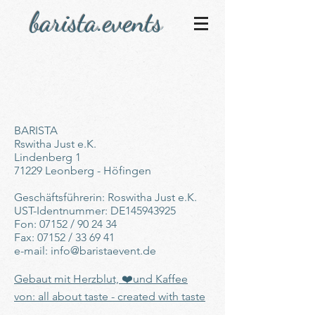
barista.events
BARISTA
Rswitha Just e.K.
Lindenberg 1
71229 Leonberg - Höfingen
Geschäftsführerin: Roswitha Just e.K.
UST-Identnummer: DE145943925
Fon: 07152 / 90 24 34
Fax: 07152 / 33 69 41
e-mail: info@baristaevent.de
Gebaut mit Herzblut, ❤️und Kaffee
von: all about taste - created with taste