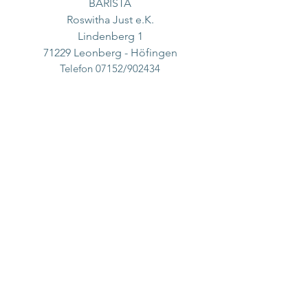
BARISTA
Roswitha Just e.K.
Lindenberg 1
71229 Leonberg - Höfingen
Telefon 07152/902434
info@baristaevent.de